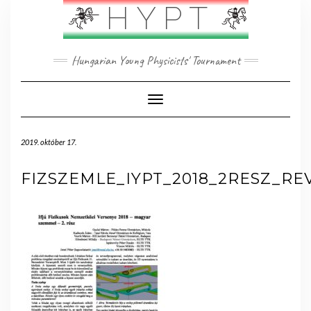
Skip
HYPT
to
content
Hungarian Young Physicists' Tournament
Toggle Navigation
2019. október 17.
FIZSZEMLE_IYPT_2018_2RESZ_RE