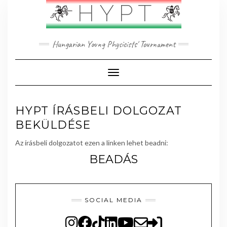
Skip
HYPT
to
content
Hungarian Young Physicists' Tournament
Toggle Navigation
HYPT ÍRÁSBELI DOLGOZAT
BEKÜLDÉSE
Az írásbeli dolgozatot ezen a linken lehet beadni:
BEADÁS
SOCIAL MEDIA