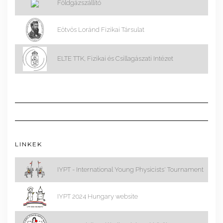
Földgázszállító
Eötvös Loránd Fizikai Társulat
ELTE TTK, Fizikai és Csillagászati Intézet
LINKEK
IYPT - International Young Physicists' Tournament
IYPT 2024 Hungary website