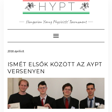
Skip
HYPT
to
content
Hungarian Young Physicists' Tournament
Toggle Navigation
2018. április 8.
ISMÉT ELSŐK KÖZÖTT AZ AYPT
VERSENYEN