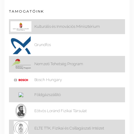
TAMOGATÓINK
Kulturális és Innovációs Minisztérium
Grundfos
Nemzeti Tehetség Program
Bosch Hungary
Földgázszállító
Eötvös Loránd Fizikai Társulat
ELTE TTK, Fizikai és Csillagászati Intézet