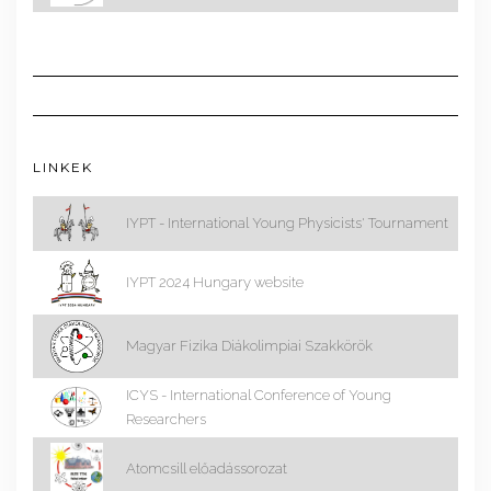
LINKEK
IYPT - International Young Physicists' Tournament
IYPT 2024 Hungary website
Magyar Fizika Diákolimpiai Szakkörök
ICYS - International Conference of Young
Researchers
Atomcsill előadássorozat