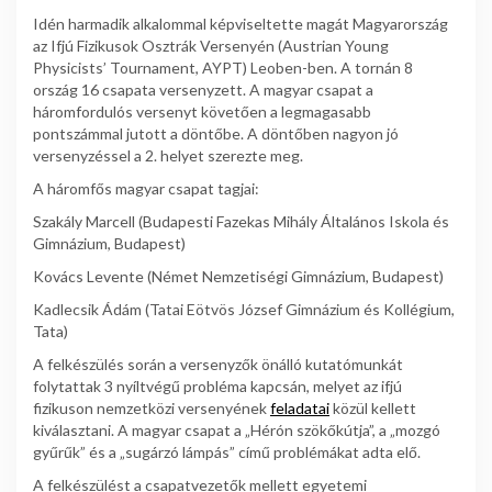
Idén harmadik alkalommal képviseltette magát Magyarország
az Ifjú Fizikusok Osztrák Versenyén (Austrian Young
Physicists’ Tournament, AYPT) Leoben-ben. A tornán 8
ország 16 csapata versenyzett. A magyar csapat a
háromfordulós versenyt követően a legmagasabb
pontszámmal jutott a döntőbe. A döntőben nagyon jó
versenyzéssel a 2. helyet szerezte meg.
A háromfős magyar csapat tagjai:
Szakály Marcell (Budapesti Fazekas Mihály Általános Iskola és
Gimnázium, Budapest)
Kovács Levente (Német Nemzetiségi Gimnázium, Budapest)
Kadlecsik Ádám (Tatai Eötvös József Gimnázium és Kollégium,
Tata)
A felkészülés során a versenyzők önálló kutatómunkát
folytattak 3 nyíltvégű probléma kapcsán, melyet az ifjú
fizikuson nemzetközi versenyének
feladatai
közül kellett
kiválasztani. A magyar csapat a „Hérón szökőkútja”, a „mozgó
gyűrűk” és a „sugárzó lámpás” című problémákat adta elő.
A felkészülést a csapatvezetők mellett egyetemi