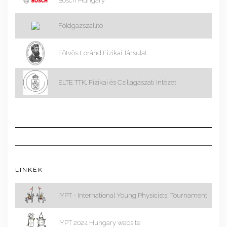
Bosch Hungary
Földgázszállító
Eötvös Loránd Fizikai Társulat
ELTE TTK, Fizikai és Csillagászati Intézet
LINKEK
IYPT - International Young Physicists' Tournament
IYPT 2024 Hungary website