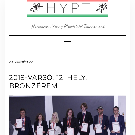
Skip
HYPT
to
content
Hungarian Young Physicists' Tournament
Toggle Navigation
2019. október 22.
2019-VARSÓ, 12. HELY,
BRONZÉREM