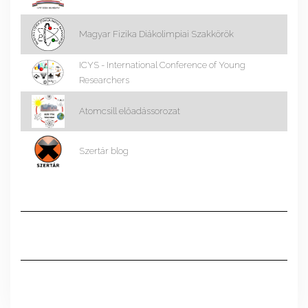
Magyar Fizika Diákolimpiai Szakkörök
ICYS - International Conference of Young
Researchers
Atomcsill előadássorozat
Szertár blog