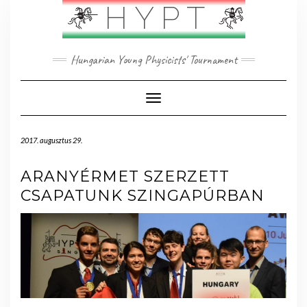
Skip
HYPT
to
content
Hungarian Young Physicists' Tournament
Toggle Navigation
2017. augusztus 29.
ARANYÉRMET SZERZETT
CSAPATUNK SZINGAPÚRBAN