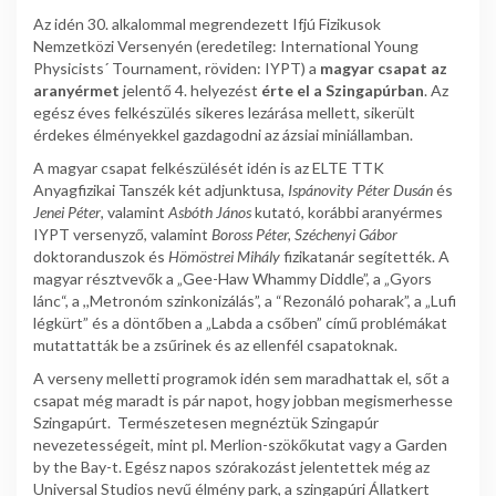
Az idén 30. alkalommal megrendezett Ifjú Fizikusok
Nemzetközi Versenyén (eredetileg: International Young
Physicists´ Tournament, röviden: IYPT) a
magyar csapat az
aranyérmet
jelentő 4. helyezést
érte el a Szingapúrban
. Az
egész éves felkészülés sikeres lezárása mellett, sikerült
érdekes élményekkel gazdagodni az ázsiai miniállamban.
A magyar csapat felkészülését idén is az ELTE TTK
Anyagfizikai Tanszék két adjunktusa,
Ispánovity Péter Dusán
és
Jenei Péter
, valamint
Asbóth János
kutató, korábbi aranyérmes
IYPT versenyző, valamint
Boross Péter, Széchenyi Gábor
doktoranduszok és
Hömöstrei Mihály
fizikatanár segítették. A
magyar résztvevők a „Gee-Haw Whammy Diddle”, a „Gyors
lánc“, a ,,Metronóm szinkonizálás”, a “Rezonáló poharak”, a „Lufi
légkürt” és a döntőben a „Labda a csőben” című problémákat
mutattatták be a zsűrinek és az ellenfél csapatoknak.
A verseny melletti programok idén sem maradhattak el, sőt a
csapat még maradt is pár napot, hogy jobban megismerhesse
Szingapúrt. Természetesen megnéztük Szingapúr
nevezetességeit, mint pl. Merlion-szökőkutat vagy a Garden
by the Bay-t. Egész napos szórakozást jelentettek még az
Universal Studios nevű élmény park, a szingapúri Állatkert