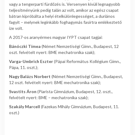
vagy a tengerparti fürdőzés is. Versenyen kívüli legnagyobb
teljesítményünk pedig talán az volt, amikor az egész csapat
bátran kipróbálta a helyi ételkülönlegességet, a duriános
fagyit – melynek leginkább foghagymás fasírtra emlékeztető
íze volt.
A 2017-os aranyérmes magyar IYPT csapat tagjai:
Bánóczki Tímea
(Német Nemzetiségi Gimn., Budapest, 12
oszt. felvételt nyert: BME mechatronika szak);
Varga-Umbrich Eszter
(Pápai Református Kollégium Gimn.,
Pápa, 11. oszt.);
Nagy Balázs Norbert
(Német Nemzetiségi Gimn., Budapest,
12 oszt. felvételt nyert: BME mechatronika szak);
Svastits Áron
(Piarista Gimnázium, Budapest, 12. oszt.,
felvételt nyert: BME – mechatronika szak);
Szakály Marcell
(Fazekas Mihály Gimnázium, Budapest, 11.
oszt.)