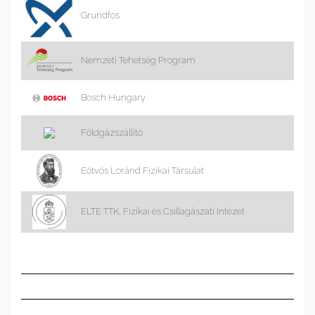
Grundfos
Nemzeti Tehetség Program
Bosch Hungary
Földgázszállító
Eötvös Loránd Fizikai Társulat
ELTE TTK, Fizikai és Csillagászati Intézet