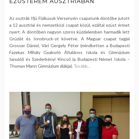
EZÜSTÉREM AUSZTRIÁBAN
Az osztrák Ifjú Fizikusok Versenyén csapatunk döntőbe jutott
a 12 ausztriai és nemzetközi csapat közül, ezáltal ezüst érmet
nyert. A döntőben nagyon szoros küzdelemben harmadik lett
Grúziát és Innsbruck-ot követve. A Magyar csapat tagjai
Grosser Dániel, Vári Gergely Péter (mindketten a Budapesti
Fazekas Mihály Gyakorló Általános Iskola és Gimnázium
tanulói) és Szederkényi Kincső (a Budapesti Német Iskola –
Thomas Mann Gimnázium diákja).
Tovább...