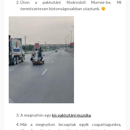
Úton a pakisztáni fővárosból Murree-be. Mi
természetesen biztonságosabban utaztunk.
A megnyitón egy
kis pakisztáni muzsika
.
Már a megnyiton lecsaptak egyik csapattagunkra,