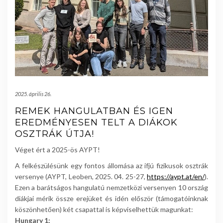
2025. április 26.
REMEK HANGULATBAN ÉS IGEN
EREDMÉNYESEN TELT A DIÁKOK
OSZTRÁK ÚTJA!
Véget ért a 2025-ös AYPT!
A felkészülésünk egy fontos állomása az ifjú fizikusok osztrák
versenye (AYPT, Leoben, 2025. 04. 25-27,
https://aypt.at/en/
).
Ezen a barátságos hangulatú nemzetközi versenyen 10 ország
diákjai mérik össze erejüket és idén először (támogatóinknak
köszönhetően) két csapattal is képviselhettük magunkat:
Hungary 1: