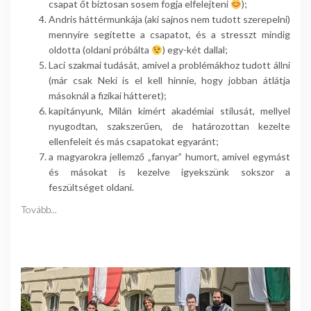
csapat őt biztosan sosem fogja elfelejteni
);
Andris háttérmunkája (aki sajnos nem tudott szerepelni)
mennyire segítette a csapatot, és a stresszt mindig
oldotta (oldani próbálta
) egy-két dallal;
Laci szakmai tudását, amivel a problémákhoz tudott állni
(már csak Neki is el kell hinnie, hogy jobban átlátja
másoknál a fizikai hátteret);
kapitányunk, Milán kimért akadémiai stílusát, mellyel
nyugodtan, szakszerűen, de határozottan kezelte
ellenfeleit és más csapatokat egyaránt;
a magyarokra jellemző „fanyar” humort, amivel egymást
és másokat is kezelve igyekszünk sokszor a
feszültséget oldani.
Tovább...