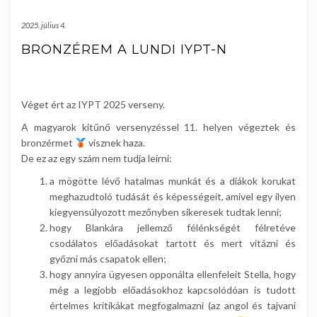
2025. július 4.
BRONZÉREM A LUNDI IYPT-N
Véget ért az IYPT 2025 verseny.
A magyarok kitűnő versenyzéssel 11. helyen végeztek és
bronzérmet
visznek haza.
De ez az egy szám nem tudja leírni:
a mögötte lévő hatalmas munkát és a diákok korukat
meghazudtoló tudását és képességeit, amivel egy ilyen
kiegyensúlyozott mezőnyben sikeresek tudtak lenni;
hogy Blankára jellemző félénkségét félretéve
csodálatos előadásokat tartott és mert vitázni és
győzni más csapatok ellen;
hogy annyira ügyesen opponálta ellenfeleit Stella, hogy
még a legjobb előadásokhoz kapcsolódóan is tudott
értelmes kritikákat megfogalmazni (az angol és tajvani