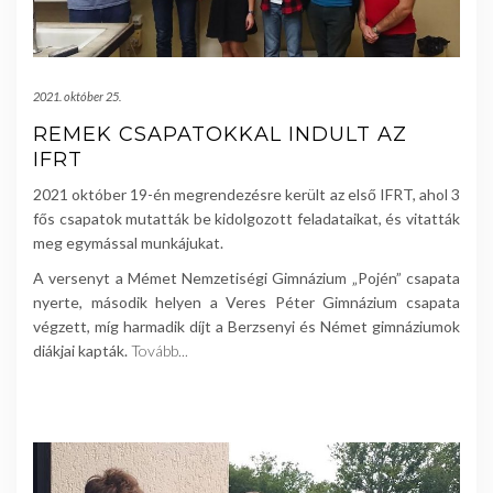
2021. október 25.
REMEK CSAPATOKKAL INDULT AZ
IFRT
2021 október 19-én megrendezésre került az első IFRT, ahol 3
fős csapatok mutatták be kidolgozott feladataikat, és vitatták
meg egymással munkájukat.
A versenyt a Mémet Nemzetiségi Gimnázium „Pojén” csapata
nyerte, második helyen a Veres Péter Gimnázium csapata
végzett, míg harmadik díjt a Berzsenyi és Német gimnáziumok
diákjai kapták.
Tovább...