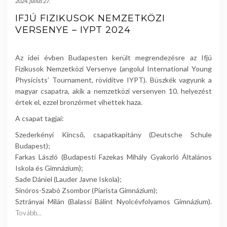
2024. július 27.
IFJÚ FIZIKUSOK NEMZETKÖZI
VERSENYE – IYPT 2024
Az idei évben Budapesten került megrendezésre az Ifjú
Fizikusok Nemzetközi Versenye (angolul International Young
Physicists’ Tournament, rövidítve IYPT). Büszkék vagyunk a
magyar csapatra, akik a nemzetközi versenyen 10. helyezést
értek el, ezzel bronzérmet vihettek haza.
A csapat tagjai:
Szederkényi Kincső, csapatkapitány (Deutsche Schule
Budapest);
Farkas László (Budapesti Fazekas Mihály Gyakorló Általános
Iskola és Gimnázium);
Sade Dániel (Lauder Javne Iskola);
Sinóros-Szabó Zsombor (Piarista Gimnázium);
Sztrányai Milán (Balassi Bálint Nyolcévfolyamos Gimnázium).
Tovább...