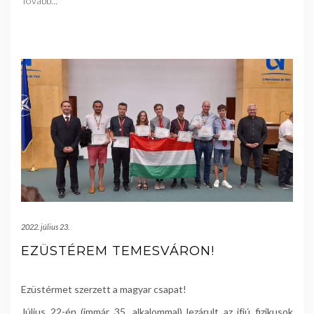
Tovább...
2022. július 23.
EZÜSTÉREM TEMESVÁRON!
Ezüstérmet szerzett a magyar csapat!
Július 22-én (immár 35. alkalommal) lezárult az ifjú fizikusok