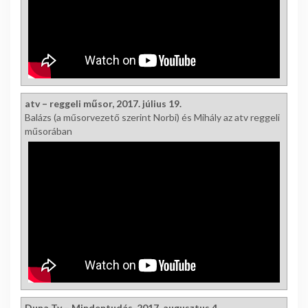
atv – reggeli műsor, 2017. július 19.
Balázs (a műsorvezető szerint Norbi) és Mihály az atv reggeli
műsorában
Duna Tv – Mindentudás, 2017. augusztus 4.