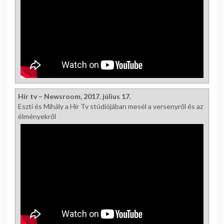
Hír tv – Newsroom, 2017. július 17.
Eszti és Mihály a Hír Tv stúdiójában mesél a versenyről és az
élményekről