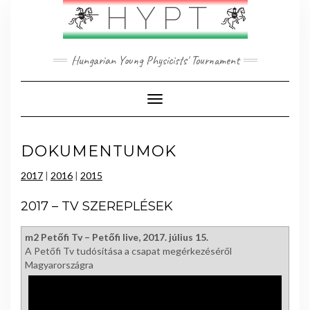
Skip
HYPT
to
content
Hungarian Young Physicists' Tournament
Toggle Navigation
DOKUMENTUMOK
2017
|
2016
|
2015
2017 – TV SZEREPLÉSEK
m2 Petőfi Tv – Petőfi live, 2017. július 15.
A Petőfi Tv tudósítása a csapat megérkezéséről
Magyarországra