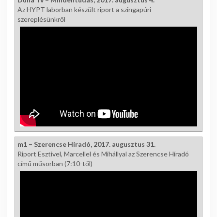
Az HYPT laborban készült riport a szingapúri
szereplésünkről
m1 – Szerencse Híradó, 2017. augusztus 31.
Riport Esztivel, Marcellel és Mihállyal az Szerencse Híradó
című műsorban (7:10-től)