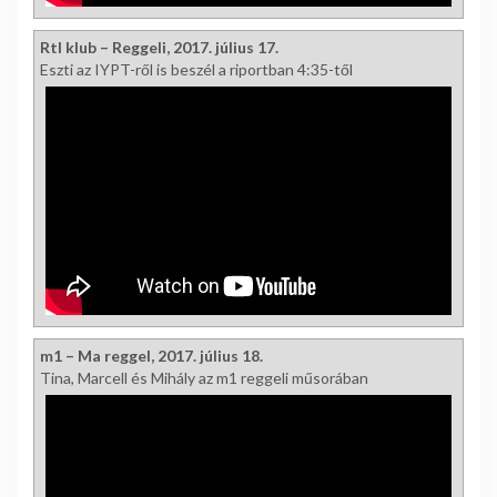
Rtl klub – Reggeli, 2017. július 17.
Eszti az IYPT-ről is beszél a riportban 4:35-től
m1 – Ma reggel, 2017. július 18.
Tina, Marcell és Mihály az m1 reggeli műsorában