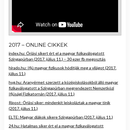
2017 – ONLINE CIKKEK
index.hu: Óriási sikert ért el a magyar fizikaválogatott
Szingapúrban (2017. július 11.) – 30 ezer fb megosztás
hirado.hu: Ifjú magyar fizikusok hódítják meg a világot (2017.
július 11.)
hvg.hu: Aranyérmet szerzett a középiskolásokból álló magyar
fizikaválogatott a Szingapúrban megrendezett Nemzetközi
Ifjúsági Fizikatornán (2017. július 11.)
Ripost: Óri­ási siker: min­den­kit le­is­ko­láz­tak a ma­gyar tinik
(2017. július 11.)
ELTE: Magyar diákok sikere Szingapúrban (2017. július 11.)
24.hu: Hatalmas siker ért el a magyar fizikaválogatott