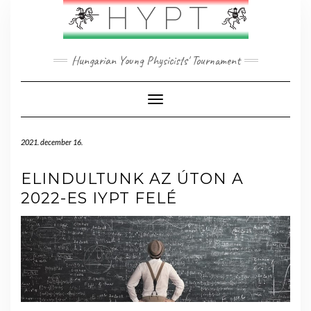
Skip
HYPT
to
content
Hungarian Young Physicists' Tournament
Toggle Navigation
2021. december 16.
ELINDULTUNK AZ ÚTON A
2022-ES IYPT FELÉ