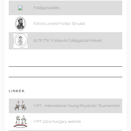
Földgázszállító
Eötvös Loránd Fizikai Társulat
ELTE TTK, Fizikai és Csillagászati Intézet
LINKEK
IYPT - International Young Physicists' Tournament
IYPT 2024 Hungary website