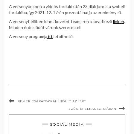
A versenyünkben a videós forduló után 23 diák jutott a szóbeli
fordulóba, így 2021. 12. 17-én prezentálhatja az eredményeit.
A versenyt élőben lehet követni Teams-en a következő
linken
.
Minden érdeklődőt várunk szeretettel!
A verseny programja
itt
letölthető.
REMEK CSAPATOKKAL INDULT AZ IFRT
EZÜSTÉREM AUSZTRIÁBAN
SOCIAL MEDIA