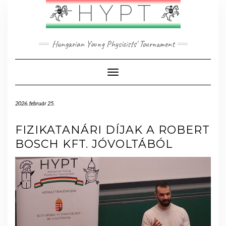
Skip
HYPT
to
content
Hungarian Young Physicists' Tournament
Toggle Navigation
2026. február 25.
FIZIKATANÁRI DÍJAK A ROBERT
BOSCH KFT. JÓVOLTÁBÓL