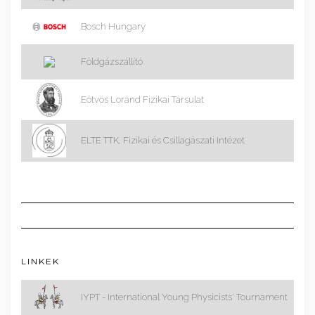
Bosch Hungary
Földgázszállító
Eötvös Loránd Fizikai Társulat
ELTE TTK, Fizikai és Csillagászati Intézet
LINKEK
IYPT - International Young Physicists' Tournament