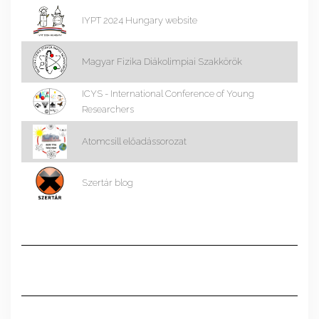
IYPT 2024 Hungary website
Magyar Fizika Diákolimpiai Szakkörök
ICYS - International Conference of Young
Researchers
Atomcsill előadássorozat
Szertár blog