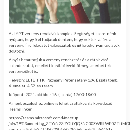
Az IYPT verseny rendkívül komplex. Segítséget szeretnénk
nyújtani, hogy i) el tudjátok dönteni, hogy nektek való-e a
verseny, ii) jó feladatot válasszatok és iii) hatékonyan tudjatok
dolgozni.
A nyílt bemutatjuk a verseny rendszerét és a rátok váró
kalandos utat, emellett korábbi évekből megismerhettek
versenyzőket is.
Helyszín: ELTE TTK, Pázmány Péter sétány 1/A, Északi tömb,
4. emelet, 4.52-es terem.
Időpont: 2024. október 16. (szerda) 17:00-18:00
A megbeszéléshez online is lehet csatlakozni a következő
Teams linken:
https://teams.microsoft.com/l/meetup-
join/19%3ameeting_ZTYxN2ZiZGItYjQ5NC00ZWRlLWE0ZTItMGE
context=%7b%22Tid%22%3a%22b366dbcd-4fc3-4451-