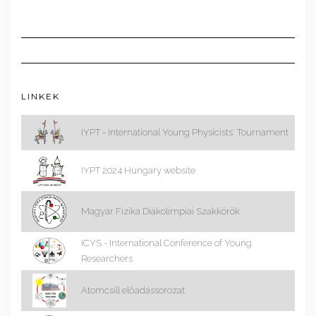
LINKEK
IYPT - International Young Physicists' Tournament
IYPT 2024 Hungary website
Magyar Fizika Diákolimpiai Szakkörök
ICYS - International Conference of Young
Researchers
Atomcsill előadássorozat