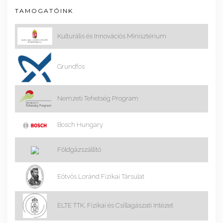
TAMOGATÓINK
Kulturális és Innovációs Minisztérium
Grundfos
Nemzeti Tehetség Program
Bosch Hungary
Földgázszállító
Eötvös Loránd Fizikai Társulat
ELTE TTK, Fizikai és Csillagászati Intézet