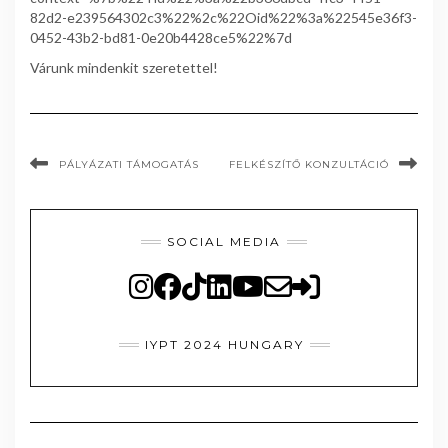
82d2-e239564302c3%22%2c%22Oid%22%3a%22545e36f3-
0452-43b2-bd81-0e20b4428ce5%22%7d
Várunk mindenkit szeretettel!
PÁLYÁZATI TÁMOGATÁS
FELKÉSZÍTŐ KONZULTÁCIÓ
SOCIAL MEDIA
IYPT 2024 HUNGARY