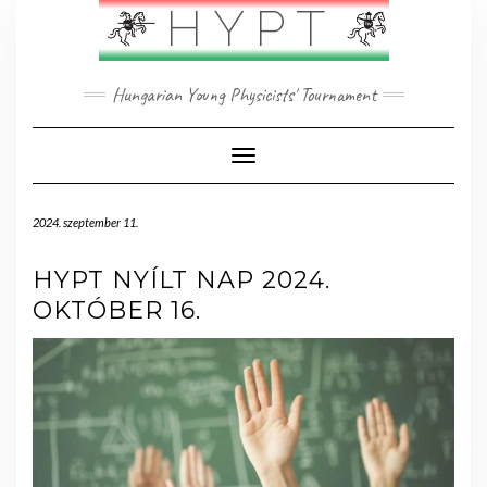
Skip
HYPT
to
content
Hungarian Young Physicists' Tournament
Toggle Navigation
2024. szeptember 11.
HYPT NYÍLT NAP 2024.
OKTÓBER 16.