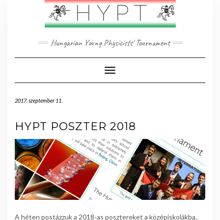
Skip
HYPT
to
content
Hungarian Young Physicists' Tournament
Toggle Navigation
2017. szeptember 11.
HYPT POSZTER 2018
A héten postázzuk a 2018-as posztereket a középiskolákba,