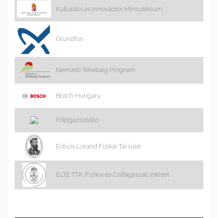
Kulturális és Innovációs Minisztérium
Grundfos
Nemzeti Tehetség Program
Bosch Hungary
Földgázszállító
Eötvös Loránd Fizikai Társulat
ELTE TTK, Fizikai és Csillagászati Intézet