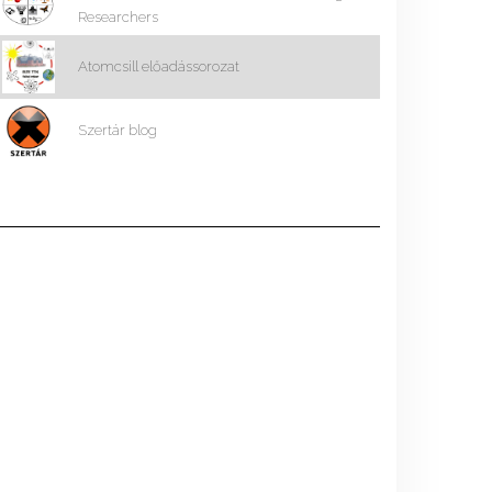
Researchers
Atomcsill előadássorozat
Szertár blog