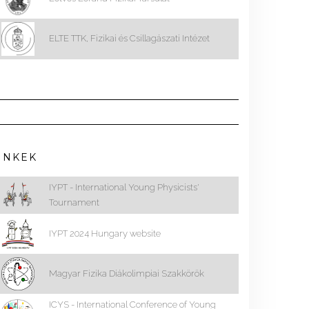
ELTE TTK, Fizikai és Csillagászati Intézet
INKEK
IYPT - International Young Physicists'
Tournament
IYPT 2024 Hungary website
Magyar Fizika Diákolimpiai Szakkörök
ICYS - International Conference of Young