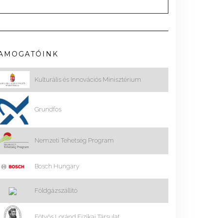
AMOGATÓINK
Kulturális és Innovációs Minisztérium
Grundfos
Nemzeti Tehetség Program
Bosch Hungary
Földgázszállító
Eötvös Loránd Fizikai Társulat