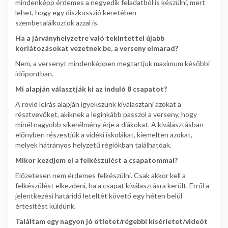
mindenképp érdemes a negyedik feladatból is készülni, mert
lehet, hogy egy diszkusszió keretében
szembetalálkoztok azzal is.
Ha a járványhelyzetre való tekintettel újabb
korlátozásokat vezetnek be, a verseny elmarad?
Nem, a versenyt mindenképpen megtartjuk maximum későbbi
időpontban.
Mi alapján választják ki az induló 8 csapatot?
A rövid leírás alapján igyekszünk kiválasztani azokat a
résztvevőket, akiknek a leginkább passzol a verseny, hogy
minél nagyobb sikerélmény érje a diákokat. A kiválasztásban
előnyben részestjük a vidéki iskolákat, kiemelten azokat,
melyek hátrányos helyzetű régiókban találhatóak.
Mikor kezdjem el a felkészülést a csapatommal?
Előzetesen nem érdemes felkészülni. Csak akkor kell a
felkészülést elkezdeni, ha a csapat kiválasztásra került. Erről a
jelentkezési határidő leteltét követő egy héten belül
értesítést küldünk.
Találtam egy nagyon jó ötletet/régebbi kísérletet/videót