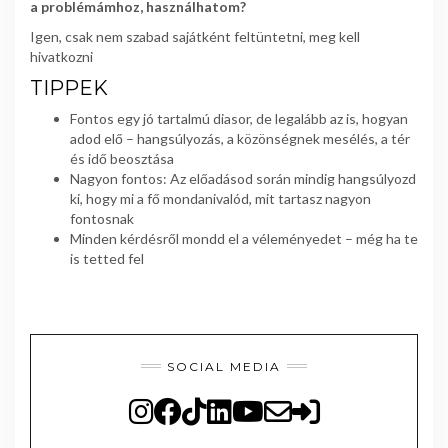
a problémámhoz, használhatom?
Igen, csak nem szabad sajátként feltüntetni, meg kell
hivatkozni
TIPPEK
Fontos egy jó tartalmú diasor, de legalább az is, hogyan
adod elő – hangsúlyozás, a közönségnek mesélés, a tér
és idő beosztása
Nagyon fontos: Az előadásod során mindig hangsúlyozd
ki, hogy mi a fő mondanivalód, mit tartasz nagyon
fontosnak
Minden kérdésről mondd el a véleményedet – még ha te
is tetted fel
SOCIAL MEDIA