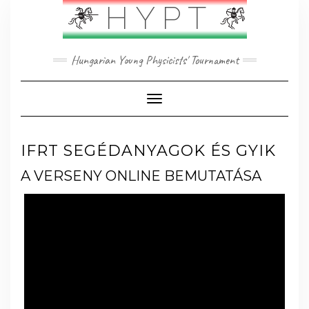
Skip
HYPT
to
content
Hungarian Young Physicists' Tournament
Toggle Navigation
IFRT SEGÉDANYAGOK ÉS GYIK
A VERSENY ONLINE BEMUTATÁSA