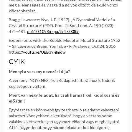
meg a jelenséget és viszgáld a golyók között kialakuló vonzó
kölcsönhatást.
Bragg, Lawrance; Nye, J. F. (1947). „A Dynamical Model of a
Crystal Structure” (PDF). Proc. R. Soc. Lond. A. 190 (1023):
474–481.
doi:10.1098/rspa.1947.0089
Experiments with the Bubble Model of Metal Structure 1952
– Sir Lawrence Bragg, YouTube · Ri Archives, Oct 24, 2016
https://youtu.be/UEB39-jlmdw
GYIK
Mennyi a verseny nevezési díja?
A verseny INGYENES, és a Budapesti utazáshoz is tudunk
segítséget nyújtani.
Miért van négy feladat, ha csak hármat kell kidolgozni és
előadni?
Egyrészt talán könnyebb így testhezálló feladatot választani,
másrészt könnyebben elkerülhető, hogy a verseny során
valakinek kétszer kelljen ugyanazt előadni vagy meghallgatni.
Attól függetlenül, hogy három feladatot kell kidolgozni,