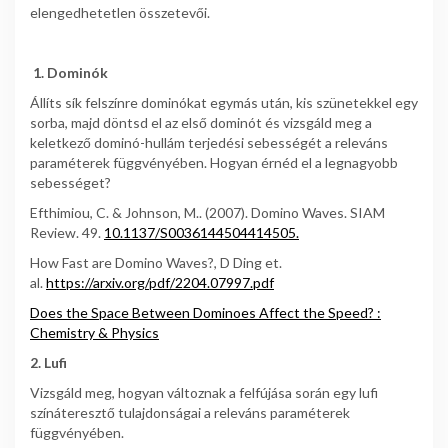
elengedhetetlen összetevői.
1. Dominók
Állíts sík felszínre dominókat egymás után, kis szünetekkel egy
sorba, majd döntsd el az első dominót és vizsgáld meg a
keletkező dominó-hullám terjedési sebességét a releváns
paraméterek függvényében. Hogyan érnéd el a legnagyobb
sebességet?
Efthimiou, C. & Johnson, M.. (2007). Domino Waves. SIAM
Review. 49.
10.1137/S0036144504414505.
How Fast are Domino Waves?, D Ding et.
al.
https://arxiv.org/pdf/2204.07997.pdf
Does the Space Between Dominoes Affect the Speed? :
Chemistry & Physics
2. Lufi
Vizsgáld meg, hogyan változnak a felfújása során egy lufi
színáteresztő tulajdonságai a releváns paraméterek
függvényében.