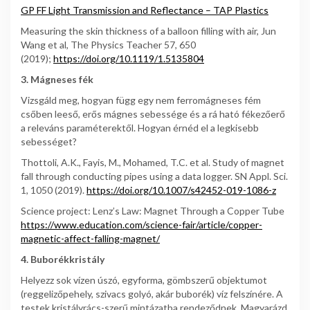
GP FF Light Transmission and Reflectance – TAP Plastics
Measuring the skin thickness of a balloon filling with air, Jun
Wang et al, The Physics Teacher 57, 650
(2019);
https://doi.org/10.1119/1.5135804
3. Mágneses fék
Vizsgáld meg, hogyan függ egy nem ferromágneses fém
csőben leeső, erős mágnes sebessége és a rá ható fékezőerő
a releváns paraméterektől. Hogyan érnéd el a legkisebb
sebességet?
Thottoli, A.K., Fayis, M., Mohamed, T.C. et al. Study of magnet
fall through conducting pipes using a data logger. SN Appl. Sci.
1, 1050 (2019).
https://doi.org/10.1007/s42452-019-1086-z
Science project: Lenz’s Law: Magnet Through a Copper Tube
https://www.education.com/science-fair/article/copper-
magnetic-affect-falling-magnet/
4. Buborékkristály
Helyezz sok vízen úszó, egyforma, gömbszerű objektumot
(reggelizőpehely, szivacs golyó, akár buborék) víz felszínére. A
testek kristályrács-szerű mintázatba rendeződnek. Magyarázd