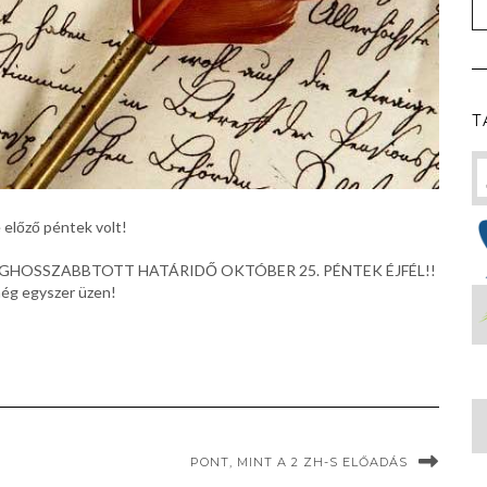
T
e előző péntek volt!
y a MEGHOSSZABBTOTT HATÁRIDŐ OKTÓBER 25. PÉNTEK ÉJFÉL!!
 még egyszer üzen!
PONT, MINT A 2 ZH-S ELŐADÁS