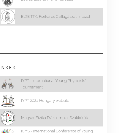
ELTE TTK, Fizikai és Csillagászati Intézet
INKEK
IYPT - International Young Physicists'
Tournament
IYPT 2024 Hungary website
Magyar Fizika Diákolimpiai Szakkörök
ICYS - International Conference of Young