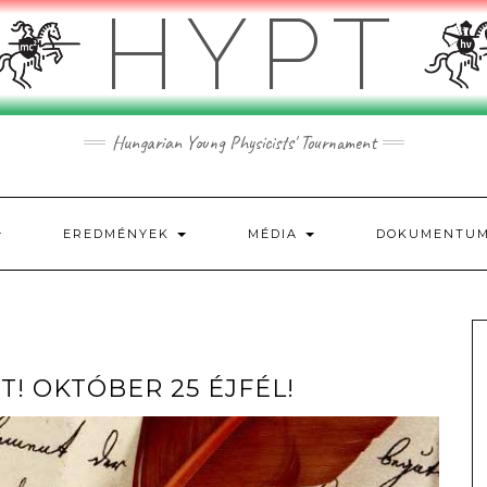
HYPT
Hungarian Young Physicists' Tournament
EREDMÉNYEK
MÉDIA
DOKUMENTU
! OKTÓBER 25 ÉJFÉL!