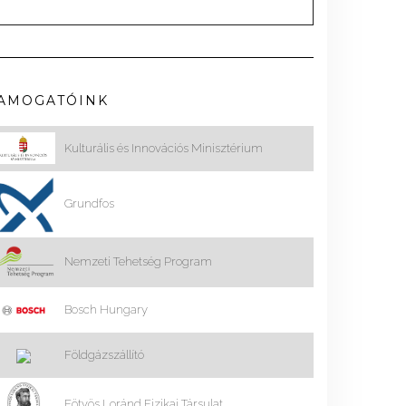
AMOGATÓINK
Kulturális és Innovációs Minisztérium
Grundfos
Nemzeti Tehetség Program
Bosch Hungary
Földgázszállító
Eötvös Loránd Fizikai Társulat