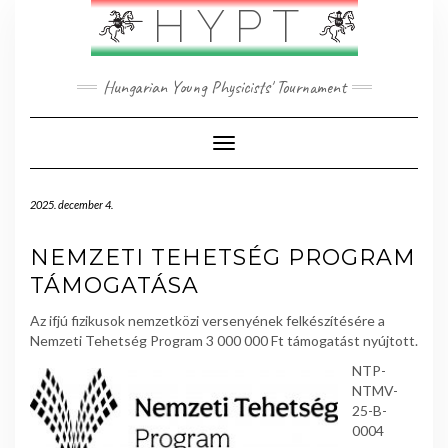
Skip
HYPT
to
content
Hungarian Young Physicists' Tournament
Toggle Navigation
2025. december 4.
NEMZETI TEHETSÉG PROGRAM
TÁMOGATÁSA
Az ifjú fizikusok nemzetközi versenyének felkészítésére a
Nemzeti Tehetség Program 3 000 000 Ft támogatást nyújtott.
NTP-
NTMV-
25-B-
0004