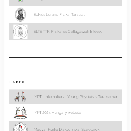
Eötvös Loránd Fizikai Társulat
ELTE TTK, Fizikai és Csillagászati Intézet
LINKEK
IYPT - International Young Physicists' Tournament
IYPT 2024 Hungary website
Magyar Fizika Diákolimpiai Szakkörök