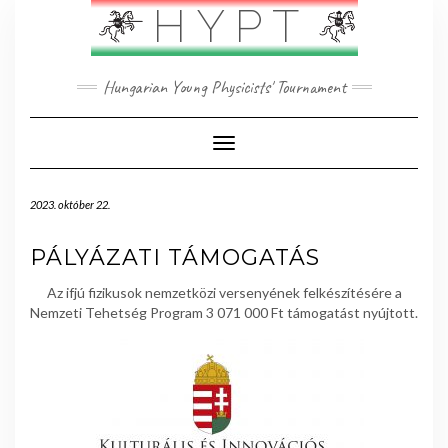
Skip
HYPT
to
content
Hungarian Young Physicists' Tournament
Toggle Navigation
2023. október 22.
PÁLYÁZATI TÁMOGATÁS
Az ifjú fizikusok nemzetközi versenyének felkészítésére a
Nemzeti Tehetség Program 3 071 000 Ft támogatást nyújtott.