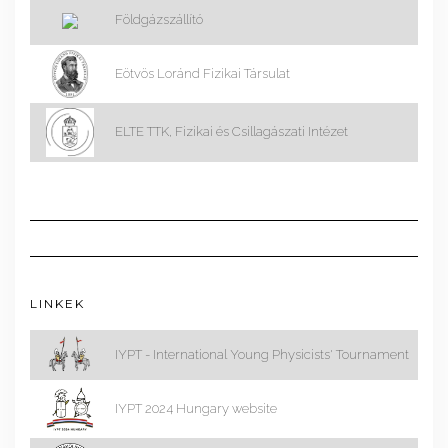
Földgázszállító
Eötvös Loránd Fizikai Társulat
ELTE TTK, Fizikai és Csillagászati Intézet
LINKEK
IYPT - International Young Physicists' Tournament
IYPT 2024 Hungary website