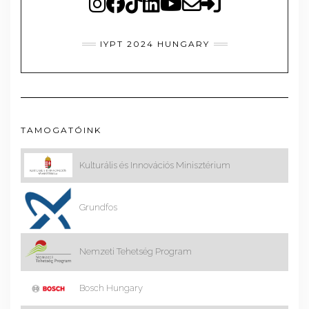
IYPT 2024 HUNGARY
TAMOGATÓINK
Kulturális és Innovációs Minisztérium
Grundfos
Nemzeti Tehetség Program
Bosch Hungary