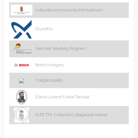
Kulturális és Innovációs Minisztérium
Grundfos
Nemzeti Tehetség Program
Bosch Hungary
Földgázszállító
Eötvös Loránd Fizikai Társulat
ELTE TTK, Fizikai és Csillagászati Intézet