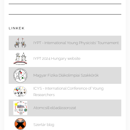
LINKEK
IYPT - International Young Physicists' Tournament
IYPT 2024 Hungary website
Magyar Fizika Diákolimpiai Szakkörök
ICYS - International Conference of Young
Researchers
Atomcsill előadássorozat
Szertár blog