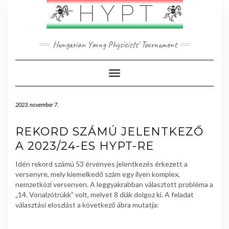
Skip
HYPT
to
content
Hungarian Young Physicists' Tournament
Toggle Navigation
2023. november 7.
REKORD SZÁMÚ JELENTKEZŐ
A 2023/24-ES HYPT-RE
Idén rekord számú 53 érvényes jelentkezés érkezett a
versenyre, mely kiemelkedő szám egy ilyen komplex,
nemzetközi versenyen. A leggyakrabban választott probléma a
„14. Vonalzótrükk” volt, melyet 8 diák dolgoz ki. A feladat
választási eloszlást a következő ábra mutatja: