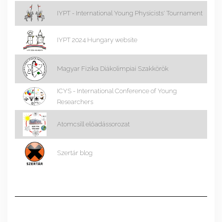
IYPT - International Young Physicists' Tournament
IYPT 2024 Hungary website
Magyar Fizika Diákolimpiai Szakkörök
ICYS - International Conference of Young
Researchers
Atomcsill előadássorozat
Szertár blog