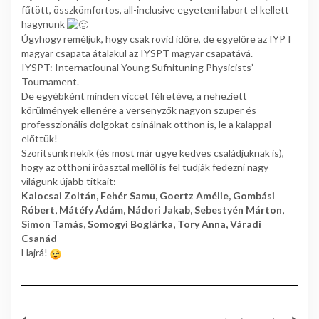
fűtött, összkömfortos, all-inclusive egyetemi labort el kellett
hagynunk
Úgyhogy reméljük, hogy csak rövid időre, de egyelőre az IYPT
magyar csapata átalakul az IYSPT magyar csapatává.
IYSPT: Internatiounal Young Sufnituning Physicists’
Tournament.
De egyébként minden viccet félretéve, a nehezíett
körülmények ellenére a versenyzők nagyon szuper és
professzionális dolgokat csinálnak otthon is, le a kalappal
előttük!
Szorítsunk nekik (és most már ugye kedves családjuknak is),
hogy az otthoni íróasztal mellől is fel tudják fedezni nagy
világunk újabb titkait:
Kalocsai Zoltán, Fehér Samu, Goertz Amélie, Gombási
Róbert, Mátéfy Ádám, Nádori Jakab, Sebestyén Márton,
Simon Tamás, Somogyi Boglárka, Tory Anna, Váradi
Csanád
Hajrá!