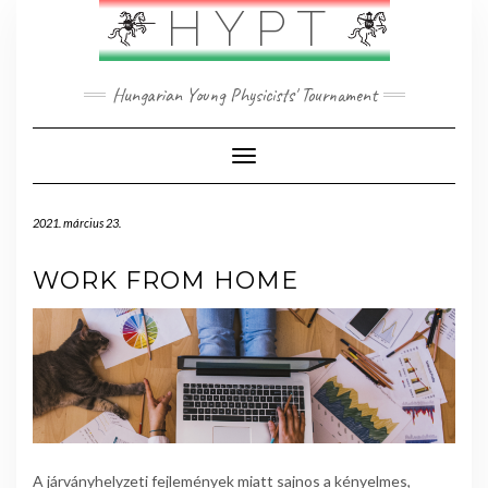
Skip
HYPT
to
content
Hungarian Young Physicists' Tournament
Toggle Navigation
2021. március 23.
WORK FROM HOME
A járványhelyzeti fejlemények miatt sajnos a kényelmes,