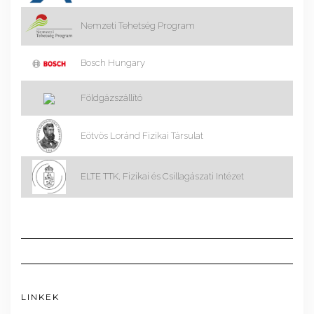
Nemzeti Tehetség Program
Bosch Hungary
Földgázszállító
Eötvös Loránd Fizikai Társulat
ELTE TTK, Fizikai és Csillagászati Intézet
LINKEK