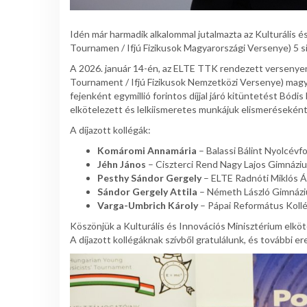
Idén már harmadik alkalommal jutalmazta az Kulturális 
Tournamen / Ifjú Fizikusok Magyarországi Versenye) 5 si
A 2026. január 14-én, az ELTE TTK rendezett versenyen 
Tournament / Ifjú Fizikusok Nemzetközi Versenye) magyar
fejenként egymillió forintos díjjal járó kitüntetést Bódi
elkötelezett és lelkiismeretes munkájuk elismeréseként
A díjazott kollégák:
Komáromi Annamária
– Balassi Bálint Nyolcév
Jéhn János
– Ciszterci Rend Nagy Lajos Gimnázi
Pesthy Sándor Gergely
– ELTE Radnóti Miklós Á
Sándor Gergely Attila
– Németh László Gimnáz
Varga-Umbrich Károly
– Pápai Református Koll
Köszönjük a Kulturális és Innovációs Minisztérium elköt
A díjazott kollégáknak szívből gratulálunk, és további