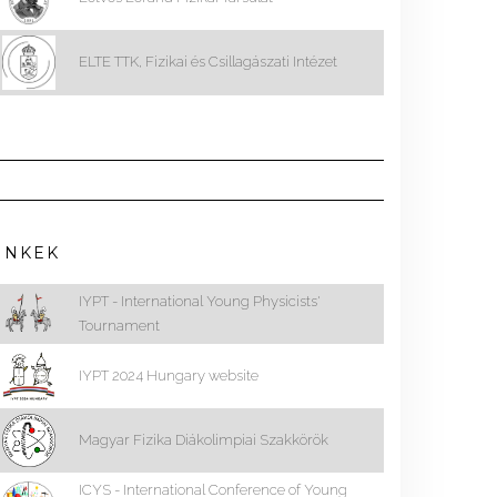
ELTE TTK, Fizikai és Csillagászati Intézet
INKEK
IYPT - International Young Physicists'
Tournament
IYPT 2024 Hungary website
Magyar Fizika Diákolimpiai Szakkörök
ICYS - International Conference of Young