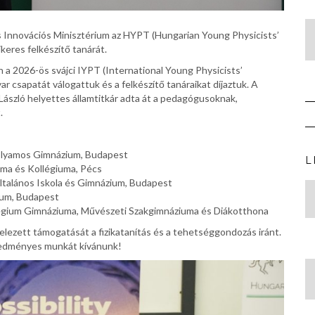
és Innovációs Minisztérium az HYPT (Hungarian Young Physicists’
keres felkészítő tanárát.
a 2026-ös svájci IYPT (International Young Physicists’
 csapatát válogattuk és a felkészítő tanáraikat díjaztuk. A
s László helyettes államtitkár adta át a pedagógusoknak,
.
folyamos Gimnázium, Budapest
L
uma és Kollégiuma, Pécs
ltalános Iskola és Gimnázium, Budapest
ium, Budapest
égium Gimnáziuma, Művészeti Szakgimnáziuma és Diákotthona
elezett támogatását a fizikatanítás és a tehetséggondozás iránt.
 eredményes munkát kívánunk!