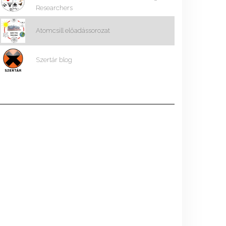
Researchers
Atomcsill előadássorozat
Szertár blog