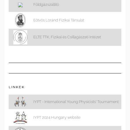
Földgázszállító
Eötvös Loránd Fizikai Társulat
ELTE TTK, Fizikai és Csillagászati Intézet
LINKEK
IYPT - International Young Physicists' Tournament
IYPT 2024 Hungary website