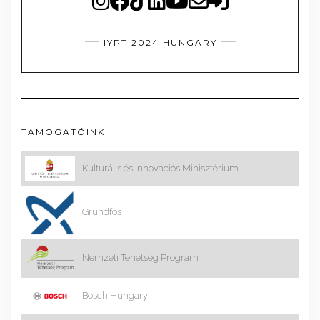
IYPT 2024 HUNGARY
TAMOGATÓINK
Kulturális és Innovációs Minisztérium
Grundfos
Nemzeti Tehetség Program
Bosch Hungary