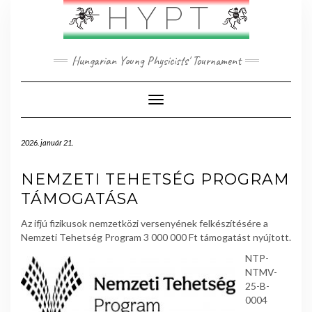
Skip
HYPT
to
content
Hungarian Young Physicists' Tournament
Toggle Navigation
2026. január 21.
NEMZETI TEHETSÉG PROGRAM
TÁMOGATÁSA
Az ifjú fizikusok nemzetközi versenyének felkészítésére a
Nemzeti Tehetség Program 3 000 000 Ft támogatást nyújtott.
NTP-
NTMV-
25-B-
0004