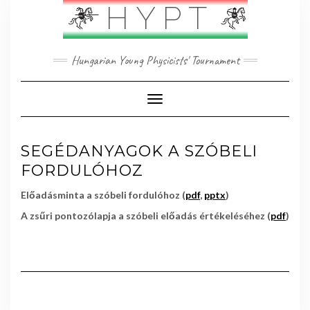
Skip
HYPT
to
content
Hungarian Young Physicists' Tournament
Toggle Navigation
SEGÉDANYAGOK A SZÓBELI
FORDULÓHOZ
Előadásminta a szóbeli fordulóhoz (
pdf
,
pptx
)
A zsűri pontozólapja a szóbeli előadás értékeléséhez (
pdf
)