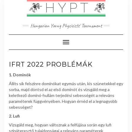
Skip
HYPT
to
content
Hungarian Young Physicists' Tournament
Toggle Navigation
IFRT 2022 PROBLÉMÁK
1. Dominók
Állíts sík felszínre dominókat egymás után, kis szünetekkel egy
sorba, majd döntsd el az első dominót és vizsgáld meg a
keletkező dominó-hullám terjedési sebességét a releváns
paraméterek függvényében. Hogyan érnéd el a legnagyobb
sebességet?
2. Lufi
Vizsgáld meg, hogyan változnak a felfújása során egy lufi
színáteresztő tulajdonságai a releváns paraméterek