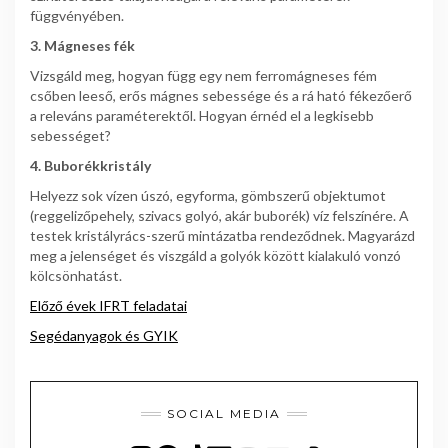
függvényében.
3. Mágneses fék
Vizsgáld meg, hogyan függ egy nem ferromágneses fém
csőben leeső, erős mágnes sebessége és a rá ható fékezőerő
a releváns paraméterektől. Hogyan érnéd el a legkisebb
sebességet?
4. Buborékkristály
Helyezz sok vízen úszó, egyforma, gömbszerű objektumot
(reggelizőpehely, szivacs golyó, akár buborék) víz felszínére. A
testek kristályrács-szerű mintázatba rendeződnek. Magyarázd
meg a jelenséget és viszgáld a golyók között kialakuló vonzó
kölcsönhatást.
Előző évek IFRT feladatai
Segédanyagok és GYIK
SOCIAL MEDIA