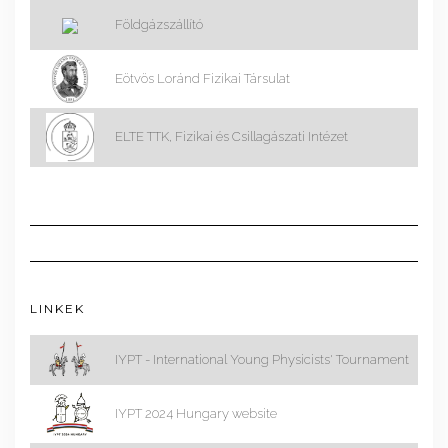
Földgázszállító
Eötvös Loránd Fizikai Társulat
ELTE TTK, Fizikai és Csillagászati Intézet
LINKEK
IYPT - International Young Physicists' Tournament
IYPT 2024 Hungary website