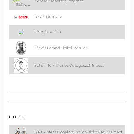
Nemzeti Tehetség Program
Bosch Hungary
Földgázszállító
Eötvös Loránd Fizikai Társulat
ELTE TTK, Fizikai és Csillagászati Intézet
LINKEK
IYPT - International Young Physicists' Tournament