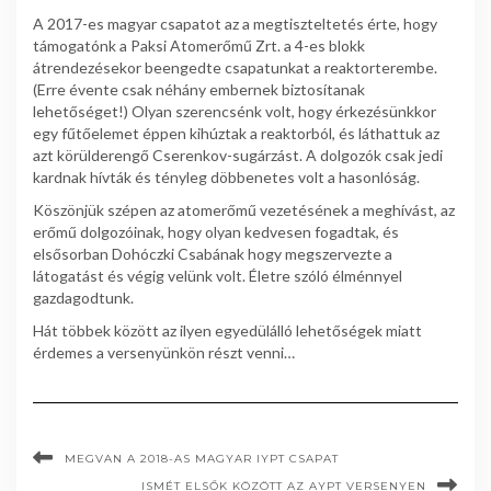
A 2017-es magyar csapatot az a megtiszteltetés érte, hogy
támogatónk a Paksi Atomerőmű Zrt. a 4-es blokk
átrendezésekor beengedte csapatunkat a reaktorterembe.
(Erre évente csak néhány embernek biztosítanak
lehetőséget!) Olyan szerencsénk volt, hogy érkezésünkkor
egy fűtőelemet éppen kihúztak a reaktorból, és láthattuk az
azt körülderengő Cserenkov-sugárzást. A dolgozók csak jedi
kardnak hívták és tényleg döbbenetes volt a hasonlóság.
Köszönjük szépen az atomerőmű vezetésének a meghívást, az
erőmű dolgozóinak, hogy olyan kedvesen fogadtak, és
elsősorban Dohóczki Csabának hogy megszervezte a
látogatást és végig velünk volt. Életre szóló élménnyel
gazdagodtunk.
Hát többek között az ilyen egyedülálló lehetőségek miatt
érdemes a versenyünkön részt venni…
MEGVAN A 2018-AS MAGYAR IYPT CSAPAT
ISMÉT ELSŐK KÖZÖTT AZ AYPT VERSENYEN