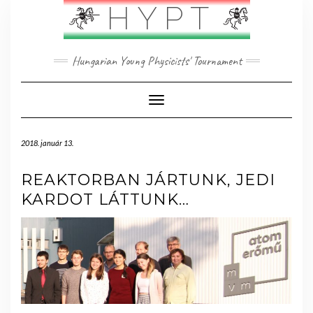
Skip
HYPT
to
content
Hungarian Young Physicists' Tournament
Toggle Navigation
2018. január 13.
REAKTORBAN JÁRTUNK, JEDI
KARDOT LÁTTUNK…