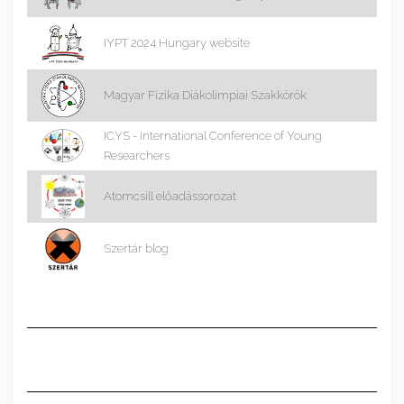
IYPT 2024 Hungary website
Magyar Fizika Diákolimpiai Szakkörök
ICYS - International Conference of Young
Researchers
Atomcsill előadássorozat
Szertár blog