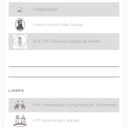
Földgázszállító
Eötvös Loránd Fizikai Társulat
ELTE TTK, Fizikai és Csillagászati Intézet
LINKEK
IYPT - International Young Physicists' Tournament
IYPT 2024 Hungary website