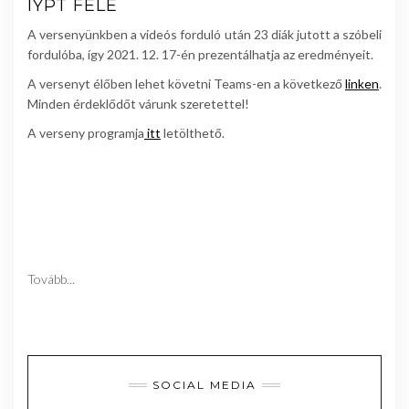
IYPT FELÉ
A versenyünkben a videós forduló után 23 diák jutott a szóbeli
fordulóba, így 2021. 12. 17-én prezentálhatja az eredményeit.
A versenyt élőben lehet követni Teams-en a következő
linken
.
Minden érdeklődőt várunk szeretettel!
A verseny programja
itt
letölthető.
Tovább...
SOCIAL MEDIA