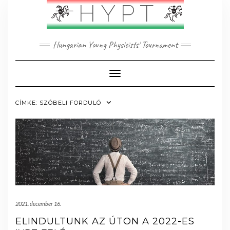
Skip
HYPT
to
content
Hungarian Young Physicists' Tournament
Toggle Navigation
CÍMKE:
SZÓBELI FORDULÓ
2021. december 16.
ELINDULTUNK AZ ÚTON A 2022-ES