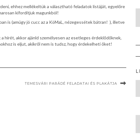
eni, ehhez mellékeltük a választható feladatok listáját, egyelőre
amarosan kifordítjuk magunkból!
-ban is (amúgy jó cucc az a KöMaL, nézegessétek bátran!
), illetve
k a hírét, akkor ajánld személyesen az esetleges érdeklődőknek,
khoz is eljut, akikről nem is tudsz, hogy érdekelheti őket!
L
TEMESVÁRI PARÁDÉ FELADATAI ÉS PLAKÁTJA