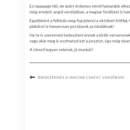
Ez naaaaagy idő, de azért érdemes minél hamarabb elkezd
még eredeti, angol verziójában, a magyar fordítást is h
Egyébként a felhívás meg fog jelenni a októberi KöMaL
plakátot is hamarosan postázunk az iskoláknak!
Ha te is szeretnéd terjeszteni ennek a király versenyne
vagy akár meg is oszthatod ezt a posztot, úgy még olyano
A térerő legyen veletek, jó munkát!
BRONZÉRMES A MAGYAR CSAPAT VARSÓBAN!