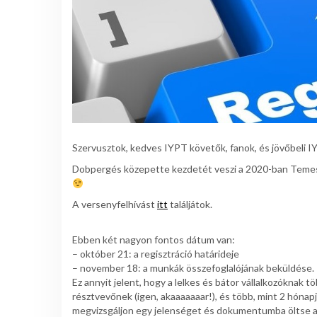
Szervusztok, kedves IYPT követők, fanok, és jövőbeli 
Dobpergés közepette kezdetét veszi a 2020-ban Temes
A versenyfelhívást
itt
találjátok.
Ebben két nagyon fontos dátum van:
– október 21: a regisztráció határideje
– november 18: a munkák összefoglalójának beküldése.
Ez annyit jelent, hogy a lelkes és bátor vállalkozóknak t
résztvevőnek (igen, akaaaaaaar!), és több, mint 2 hónap
megvizsgáljon egy jelenséget és dokumentumba öltse 