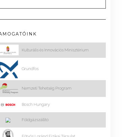
AMOGATÓINK
Kulturális és Innovációs Minisztérium
Grundfos
Nemzeti Tehetség Program
Bosch Hungary
Földgázszállító
Eötvös Loránd Fizikai Társulat