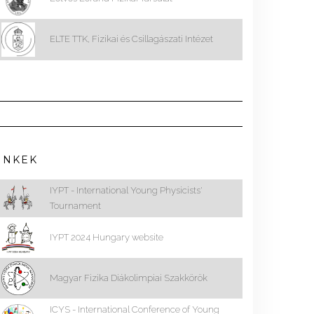
ELTE TTK, Fizikai és Csillagászati Intézet
INKEK
IYPT - International Young Physicists'
Tournament
IYPT 2024 Hungary website
Magyar Fizika Diákolimpiai Szakkörök
ICYS - International Conference of Young