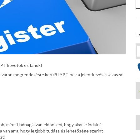
T
IYPT követők és fanok!
váron megrendezésre kerülő IYPT-nek a jelentkezési szakasza!
öbb, mint 1 hónapja van eldönteni, hogy akar-e indulni
ja van arra, hogy legjobb tudása és lehetősége szerint
azt!